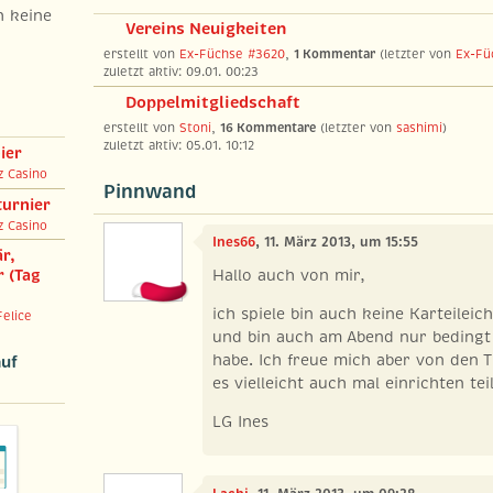
h keine
Vereins Neuigkeiten
erstellt von
Ex-Füchse #3620
,
1 Kommentar
(letzter von
Ex-Fü
zuletzt aktiv: 09.01. 00:23
Doppelmitgliedschaft
erstellt von
Stoni
,
16 Kommentare
(letzter von
sashimi
)
zuletzt aktiv: 05.01. 10:12
ier
nz Casino
Pinnwand
turnier
nz Casino
Ines66
, 11. März 2013, um 15:55
r,
Hallo auch von mir,
 (Tag
ich spiele bin auch keine Karteileich
Felice
und bin auch am Abend nur bedingt f
habe. Ich freue mich aber von den 
auf
es vielleicht auch mal einrichten te
LG Ines