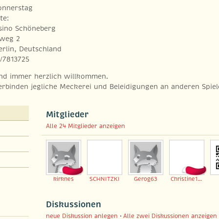
onnerstag
te:
sino Schöneberg
rweg 2
erlin, Deutschland
0/7813725
ind immer herzlich willkommen.
erbinden jegliche Meckerei und Beleidigungen an anderen Spiel
Mitglieder
Alle 24 Mitglieder anzeigen
kirknes
SCHNITZKI
Gerog63
Christine1958
Diskussionen
neue Diskussion anlegen
•
Alle zwei Diskussionen anzeigen