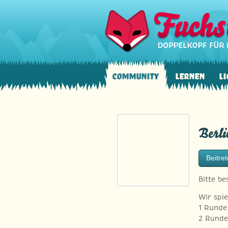
Community
Lernen
Li
Berl
Beitre
Bitte b
Wir spi
1 Runde
2 Runde