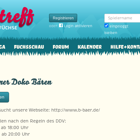
Spielername
Registrieren
oder
Login aktivieren
eingeloggt
bleiben
ga
Fuchsschau
Forum
Kalender
Hilfe+Kont
iner Doko Bären
ten
esucht unsere Webseite: http://www.b-baer.de/
elen nach den Regeln des DDV:
 ab 18:00 Uhr
 ab 20:00 Uhr