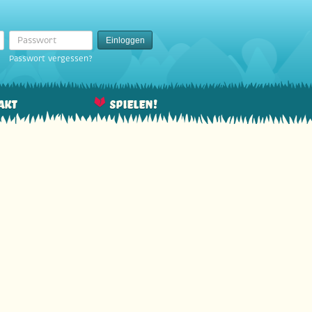
Passwort
Einloggen
Passwort vergessen?
akt
Spielen!