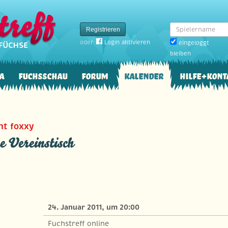
Spielername
Registrieren
oder
Login aktivieren
eingeloggt
bleiben
a
Fuchsschau
Forum
Kalender
Hilfe+Kont
ght foxxy
e Vereinstisch
24. Januar 2011, um 20:00
Fuchstreff online