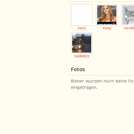
barsi
foxxy
HerzB
SWB9822
Fotos
Bisher wurden noch keine Fo
eingetragen.