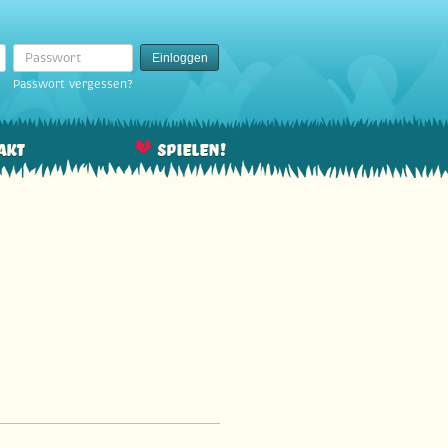
Passwort
Einloggen
Passwort vergessen?
akt
Spielen!