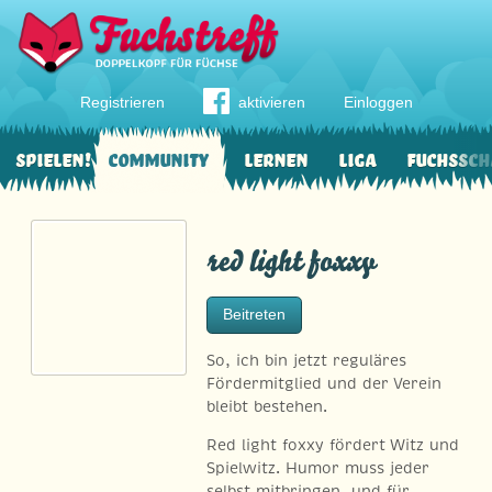
Registrieren
aktivieren
Einloggen
Spielen!
Community
Lernen
Liga
Fuchssch
red light foxxy
Beitreten
So, ich bin jetzt reguläres
Fördermitglied und der Verein
bleibt bestehen.
Red light foxxy fördert Witz und
Spielwitz. Humor muss jeder
selbst mitbringen, und für