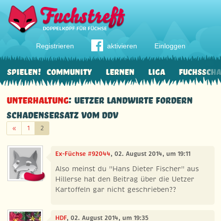
Registrieren
aktivieren
Einloggen
Spielen!
Community
Lernen
Liga
Fuchssch
Unterhaltung
: Uetzer Landwirte fordern
Schadensersatz vom DDV
Zurück
«
1
2
Ex-Füchse #92044
, 02. August 2014, um 19:11
Also meinst du "Hans Dieter Fischer" aus
Hillerse hat den Beitrag über die Uetzer
Kartoffeln gar nicht geschrieben??
HDF
, 02. August 2014, um 19:35