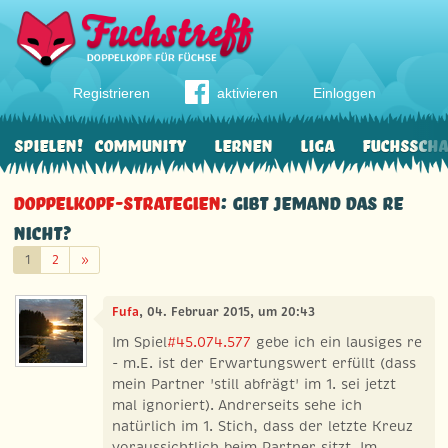
Registrieren
aktivieren
Einloggen
Spielen!
Community
Lernen
Liga
Fuchssch
Doppelkopf-Strategien
: Gibt jemand das re
nicht?
Weiter
1
2
»
Fufa
, 04. Februar 2015, um 20:43
Im Spiel
#45.074.577
gebe ich ein lausiges re
- m.E. ist der Erwartungswert erfüllt (dass
mein Partner 'still abfrägt' im 1. sei jetzt
mal ignoriert). Andrerseits sehe ich
natürlich im 1. Stich, dass der letzte Kreuz
voraussichtlich beim Partner sitzt. Im