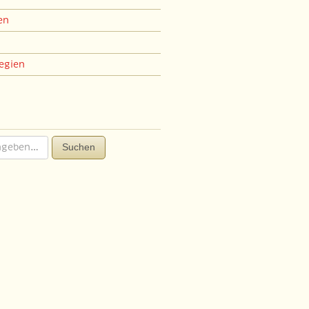
en
egien
Suchen