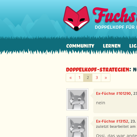
Community
Lernen
Lig
Doppelkopf-Strategien
: 
Zurück
Weiter
«
1
2
3
»
Ex-Füchse #101290
, 2
nein
Ex-Füchse #13152
, 23
zuletzt bearbeitet am
Ossi, das war and