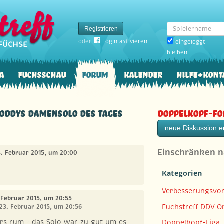
Spielername
Registrieren
oder
Login aktivieren
eingeloggt
bleiben
a
Fuchsschau
Forum
Kalender
Hilfe+Kont
Noddys Damensolo des Tages
Doppelkopf-F
neue Diskussion er
Einschränken 
3. Februar 2015, um 20:00
Kategorien
Verbesserungsvo
. Februar 2015, um 20:55
Fuchstreff DDV On
 23. Februar 2015, um 20:56
ers rum - das Solo war zu gut um es
Doppelkopf-Liga