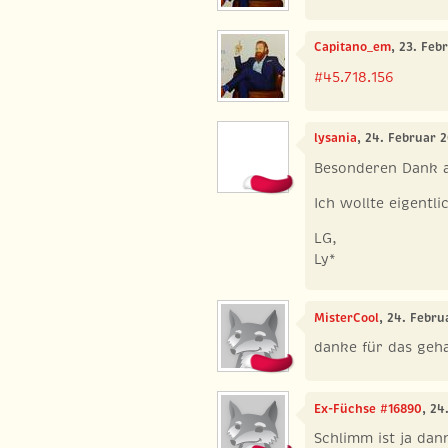
Capitano_em
, 23. Feb
#45.718.156
lysania
, 24. Februar 
Besonderen Dank 
Ich wollte eigent
LG,
Ly*
MisterCool
, 24. Febru
danke für das geh
Ex-Füchse #16890
, 24
Schlimm ist ja dan