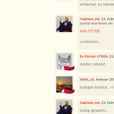
einfacher zu händel
Capitano_em
, 23. Feb
zuletzt bearbeitet am
#45.717.335
Liveticker...
Ex-Füchse #71029
, 23
danke cabeza!
IIIOIII
, 23. Februar 20
lustiges kontra. :-)
Capitano_em
, 23. Feb
lustig gespielt...