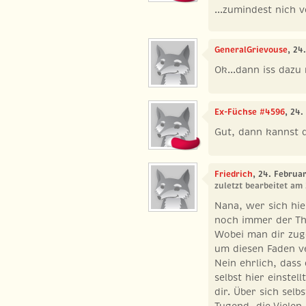
...zumindest nich
GeneralGrievouse
, 24
Ok...dann iss dazu
Ex-Füchse #4596
, 24.
Gut, dann kannst d
Friedrich
, 24. Februa
zuletzt bearbeitet am
Nana, wer sich hie
noch immer der Th
Wobei man dir zug
um diesen Faden v
Nein ehrlich, dass 
selbst hier einstel
dir. Über sich selb