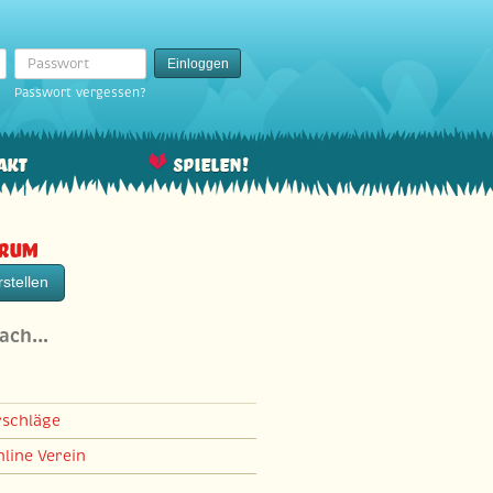
Passwort
Einloggen
Passwort vergessen?
akt
Spielen!
orum
stellen
nach…
rschläge
line Verein