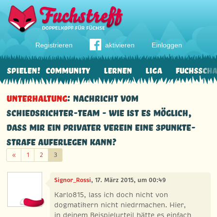
Registrieren
aktivieren
Einloggen
Spielen!
Community
Lernen
Liga
Fuchssch
Unterhaltung
: Nachricht vom
Schiedsrichter-Team - wie ist es möglich,
dass mir ein privater Verein eine 3Punkte-
Strafe auferlegen kann?
Zurück
«
1
2
3
Signor_Rossi
, 17. März 2015, um 00:49
Karlo815, lass ich doch nicht von
dogmatikern nicht niedrmachen. Hier,
in deinem Beispielurteil hätte es einfach