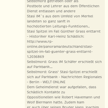
Selbstmord getrieben oder als
Postbote und Lehrer aus dem Öffentlichen
Dienst entlassen und andere
Stasi IM`s aus dem Umfeld von Merkel
landeten so ganz sanft in
hochdotierten Leitungs-Funktionen..
Stasi Spitzel im Fall Günther Grass enttarnt
– Historiker Karl-Heinz Schädlich:
http://www.rp-
online.de/panorama/deutschland/stasi-
spitzel-im-fall-guenter-grass-enttarnt-
1.2036869
Selbstmord: Grass IM Schäfer erschießt sich
auf Parkbank…
Selbstmord: Grass‘ Stasi-Spitzel erschießt
sich auf Parkbank – Nachrichten Regionales
– Berlin – WELT ONLINE
Dem Geheimdienst war aufgefallen, dass
Schädlich Kontakte zu
Oppositionellen wie Robert Havemann und
Wolf Biermann hatte. Zudem kam
er auch über seinen Bruder Hans Joachim,