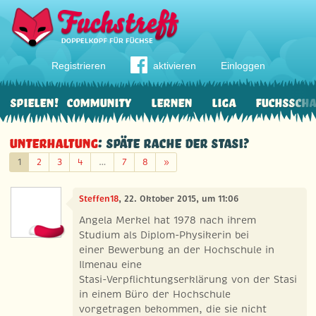
Registrieren
aktivieren
Einloggen
Spielen!
Community
Lernen
Liga
Fuchssch
Unterhaltung
: Späte Rache der STASI?
Weiter
1
2
3
4
…
7
8
»
Steffen18
, 22. Oktober 2015, um 11:06
Angela Merkel hat 1978 nach ihrem
Studium als Diplom-Physikerin bei
einer Bewerbung an der Hochschule in
Ilmenau eine
Stasi-Verpflichtungserklärung von der Stasi
in einem Büro der Hochschule
vorgetragen bekommen, die sie nicht