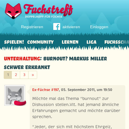
Registrieren
aktivieren
Einloggen
Spielen!
Community
Lernen
Liga
Fuchssch
Unterhaltung
: Burnout? Markus Miller
schwer erkrankt
Weiter
1
2
3
»
Ex-Füchse #197
, 05. September 2011, um 19:50
Möchte mal das Thema "burnout" zur
Diskussion stellen.Vlt. hat jemand ähnliche
Erfahrungen gemacht und möchte darüber
sprechen.
"Jeder, der sich mit höchstem Ehrgeiz,