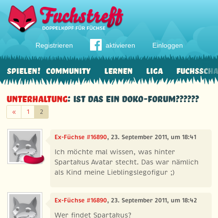
Registrieren
aktivieren
Einloggen
Spielen!
Community
Lernen
Liga
Fuchssch
Unterhaltung
: ist das ein doko-forum??????
Zurück
«
1
2
Ex-Füchse #16890
, 23. September 2011, um 18:41
Ich möchte mal wissen, was hinter
Spartakus Avatar steckt. Das war nämlich
als Kind meine Lieblingslegofigur ;)
Ex-Füchse #16890
, 23. September 2011, um 18:42
Wer findet Spartakus?