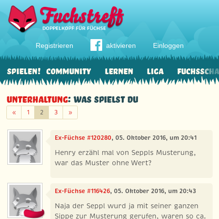
Registrieren
aktivieren
Einloggen
Spielen!
Community
Lernen
Liga
Fuchssch
Unterhaltung
: Was spielst du
Zurück
Weiter
«
1
2
3
»
Ex-Füchse #120280
, 05. Oktober 2016, um 20:41
Henry erzähl mal von Seppls Musterung,
war das Muster ohne Wert?
Ex-Füchse #116426
, 05. Oktober 2016, um 20:43
Naja der Seppl wurd ja mit seiner ganzen
Sippe zur Musterung gerufen, waren so ca.