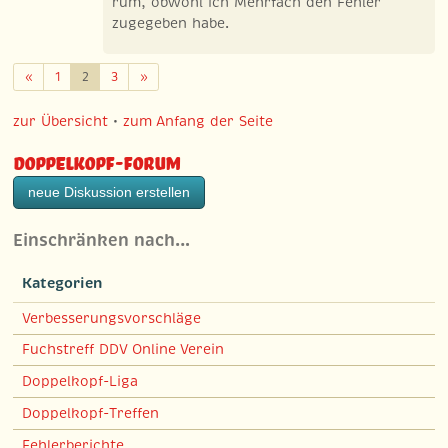
rum, obwohl ich Mehrfach den Fehler
zugegeben habe.
Zurück
Weiter
«
1
2
3
»
zur Übersicht
•
zum Anfang der Seite
Doppelkopf-Forum
neue Diskussion erstellen
Einschränken nach…
Kategorien
Verbesserungsvorschläge
Fuchstreff DDV Online Verein
Doppelkopf-Liga
Doppelkopf-Treffen
Fehlerberichte