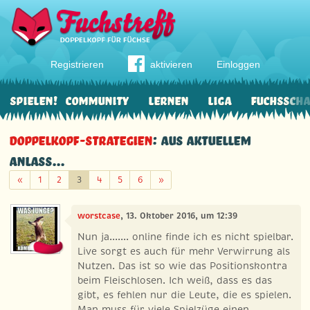
Registrieren
aktivieren
Einloggen
Spielen!
Community
Lernen
Liga
Fuchssch
Doppelkopf-Strategien
: aus aktuellem
Anlass...
Zurück
Weiter
«
1
2
3
4
5
6
»
worstcase
, 13. Oktober 2016, um 12:39
Nun ja....... online finde ich es nicht spielbar.
Live sorgt es auch für mehr Verwirrung als
Nutzen. Das ist so wie das Positionskontra
beim Fleischlosen. Ich weiß, dass es das
gibt, es fehlen nur die Leute, die es spielen.
Man muss für viele Spielzüge einen