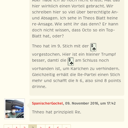
Aber habe ich so noch nicht erlebt. Hat das
hier wirklich einen Vorteil gebracht. Wir
schreiben hier so viel über berechtigte An-
und Absagen. Ich sehe in Theos Blatt keine
re-Ansage. Wie seht ihr das denn? Er kann
doch nicht wissen, dass Octo so ein Top-
Blatt hat, oder?
Theo hat im 9. Stich mit der
vorgestochen. Hier ist ein kleiner Trumpf
besser, damti die
am Schluss noch
vorhanden ist, um Karlchen zu verhindern.
Gleichzeitig erhält die Re-Partei einen Stich
mehr und schafft die k 6, also sind 8 points
drinne.
SpanischerGockel
, 09. November 2016, um 17:42
Thheo hat prinzipiell Re.
Zurück
Weiter