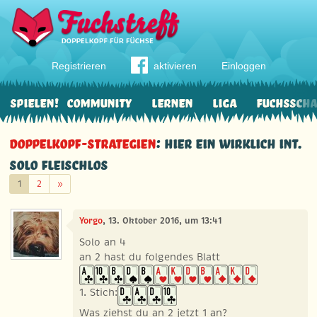
Registrieren
aktivieren
Einloggen
Spielen!
Community
Lernen
Liga
Fuchssch
Doppelkopf-Strategien
: Hier ein wirklich Int.
Solo Fleischlos
Weiter
1
2
»
Yorgo
, 13. Oktober 2016, um 13:41
Solo an 4
an 2 hast du folgendes Blatt
1. Stich:
Was ziehst du an 2 jetzt 1 an?