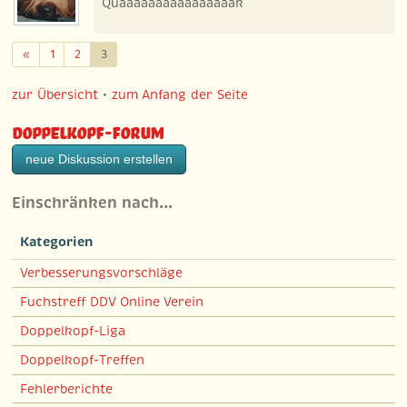
Quaaaaaaaaaaaaaaaak
Zurück
«
1
2
3
zur Übersicht
•
zum Anfang der Seite
Doppelkopf-Forum
neue Diskussion erstellen
Einschränken nach…
Kategorien
Verbesserungsvorschläge
Fuchstreff DDV Online Verein
Doppelkopf-Liga
Doppelkopf-Treffen
Fehlerberichte