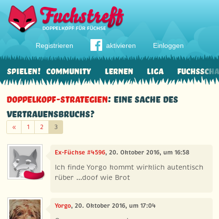
Registrieren
aktivieren
Einloggen
Spielen!
Community
Lernen
Liga
Fuchssch
Doppelkopf-Strategien
: Eine Sache des
Vertrauensbruchs?
Zurück
«
1
2
3
Ex-Füchse #4596
, 20. Oktober 2016, um 16:58
Ich finde Yorgo kommt wirklich autentisch
rüber ...doof wie Brot
Yorgo
, 20. Oktober 2016, um 17:04