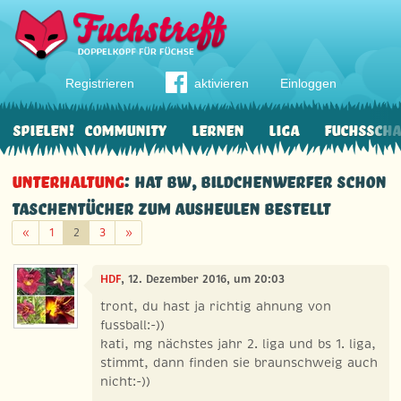
Registrieren
aktivieren
Einloggen
Spielen!
Community
Lernen
Liga
Fuchssch
Unterhaltung
: Hat bw, Bildchenwerfer schon
Taschentücher zum Ausheulen bestellt
Zurück
Weiter
«
1
2
3
»
HDF
, 12. Dezember 2016, um 20:03
tront, du hast ja richtig ahnung von
fussball:-))
kati, mg nächstes jahr 2. liga und bs 1. liga,
stimmt, dann finden sie braunschweig auch
nicht:-))