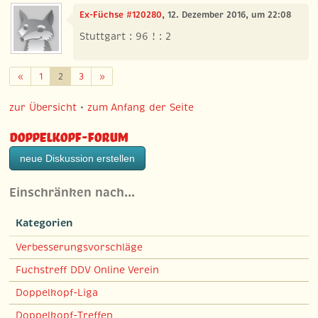
Ex-Füchse #120280
, 12. Dezember 2016, um 22:08
Stuttgart : 96 ! : 2
Zurück
Weiter
«
1
2
3
»
zur Übersicht
•
zum Anfang der Seite
Doppelkopf-Forum
neue Diskussion erstellen
Einschränken nach…
Kategorien
Verbesserungsvorschläge
Fuchstreff DDV Online Verein
Doppelkopf-Liga
Doppelkopf-Treffen