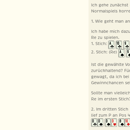
Ich gehe zunächst 
Normalspiels korre
1. Wie geht man an
Ich habe mich daz
Re zu spielen.
1. Stich:
2. Stich: (Re)
Ist die gewählte 
zurückhaltend? Für
gewagt, da ich bei
Gewinnchancen se
Sollte man viellei
Re im ersten Stich
2. Im dritten Stich
lief zum P an Pos 4