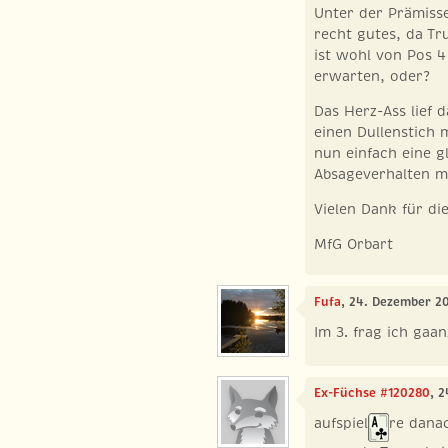
Unter der Prämisse
recht gutes, da Tr
ist wohl von Pos 4
erwarten, oder?
Das Herz-Ass lief 
einen Dullenstich 
nun einfach eine g
Absageverhalten m
Vielen Dank für d
MfG Orbart
Fufa
, 24. Dezember 20
Im 3. frag ich gaanz
Ex-Füchse #120280
, 
aufspiel
re dana