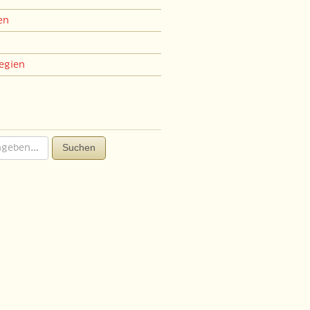
en
egien
Suchen