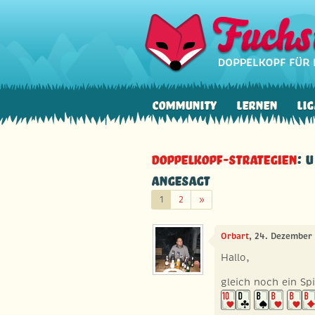
Community
Lernen
Lig
Doppelkopf-Strategien
: 
angesagt
Weiter
1
2
»
Orbart
, 24. Dezember 
Hallo,
gleich noch ein Spi