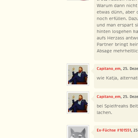
Warum dann nicht 
etwas dünn, aber 
noch erfüllen. Daz
und man erspart si
hinten losgehen k
aufs Herzass antw
Partner bringt kei
Absage mehrheitlic
Capitano_em
, 25. Dez
wie Katja, alternat
Capitano_em
, 25. Dez
bei Spielfreaks Bei
lachen.
Ex-Füchse #101551
, 2