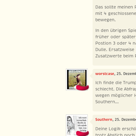
Das sollte meinen 
mit 4 geschlossen
bewegen.
In den übrigen Spi
früher oder später
Postion 3 oder 4 n
Dulle. Ersatzweise
Zusatzwerte beim 
worstcase
, 25. Dezem
Ich finde die Trum
schlecht. Die Abfra
wegen möglicher H
Southern...
Southern
, 25. Dezemb
Deine Logik erschl
trotz Abstich noch 