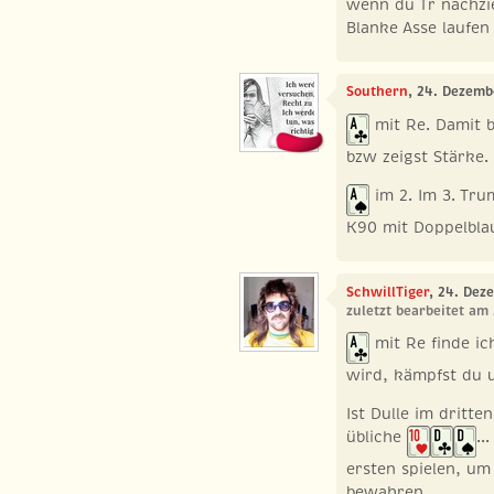
wenn du Tr nachzi
Blanke Asse laufen
Southern
, 24. Dezemb
mit Re. Damit b
bzw zeigst Stärke.
im 2. Im 3. Trum
K90 mit Doppelbla
SchwillTiger
, 24. Dez
zuletzt bearbeitet am
mit Re finde i
wird, kämpfst du 
Ist Dulle im dritt
übliche
..
ersten spielen, um
bewahren.