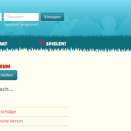
Passwort
Einloggen
Passwort vergessen?
akt
Spielen!
orum
stellen
nach…
rschläge
line Verein