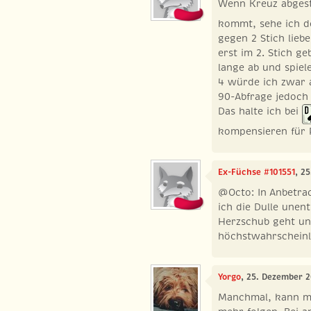
Wenn Kreuz abges
kommt, sehe ich d
gegen 2 Stich lieb
erst im 2. Stich ge
lange ab und spiel
4 würde ich zwar a
90-Abfrage jedoch
Das halte ich bei
kompensieren für P
Ex-Füchse #101551
, 2
@Octo: In Anbetrac
ich die Dulle unen
Herzschub geht un
höchstwahrscheinli
Yorgo
, 25. Dezember 2
Manchmal, kann ma