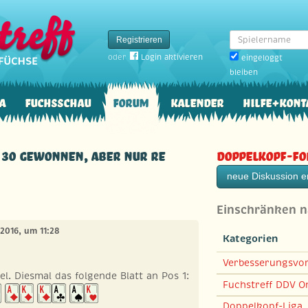
Spielername
Registrieren
oder
Login aktivieren
eingeloggt
bleiben
a
Fuchsschau
Forum
Kalender
Hilfe+Kont
U 30 gewonnen, aber nur Re
Doppelkopf-F
neue Diskussion er
Einschränken 
2016, um 11:28
Kategorien
Verbesserungsvo
el. Diesmal das folgende Blatt an Pos 1:
Fuchstreff DDV On
Doppelkopf-Liga