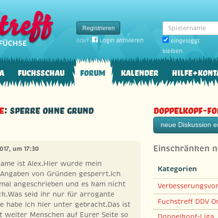
Spielername
Registrieren
oder
Login aktivieren
eingeloggt
bleiben
a
Fuchsschau
Forum
Kalender
Hilfe+Kont
e
: Sperre ohne Grund
Doppelkopf-F
neue Diskussion er
Einschränken 
2017, um 17:30
Name ist Alex.Hier wurde mein
Kategorien
 Angaben von Gründen gesperrt.Ich
 mal angeschrieben und es kam nicht
Verbesserungsvo
k.Was seid ihr nur für arrogante
Fuchstreff DDV On
 habe ich hier unter gebracht.Das ist
t weiter Menschen auf Eurer Seite so
Doppelkopf-Liga