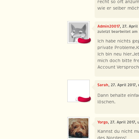
recht so oft anzu
wie er selber möc
Admin20017
, 27. Apri
zuletzt bearbeitet am 
Ich habe nichts ge
private Probleme.K
Ich bin neu hier.J
mich doch bitte fr
Account Versproch
Sarah
, 27. April 2017,
Dann behalte einfa
löschen.
Yorgo
, 27. April 2017,
Kannst du nicht ma
des Nordens!