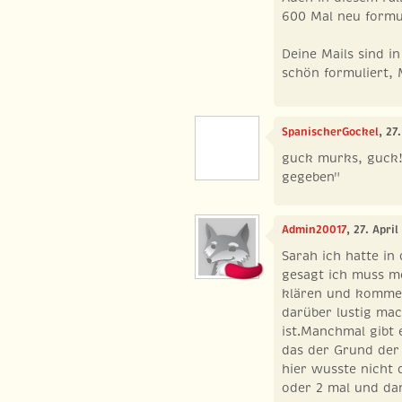
600 Mal neu formu
Deine Mails sind in
schön formuliert, 
SpanischerGockel
, 27
guck murks, guck!!
gegeben"
Admin20017
, 27. Apri
Sarah ich hatte in 
gesagt ich muss m
klären und komme 
darüber lustig ma
ist.Manchmal gibt
das der Grund der 
hier wusste nicht 
oder 2 mal und dan