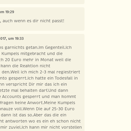
 um 19:29
t, auch wenn es dir nicht passt!
 2017, um 19:33
s garnichts getan.Im Gegenteil.Ich
4 Kumpels mitgebracht und die
ch 20 Euro mehr in Monat weil die
h kann die Reaktion nicht
 den.Weil ich mich 2-3 mal regiestriert
to gesperrt.Ich hatte ein Todesfall in
nn verspricht Dir mir das ich ein
letzte mal behalten darf.Und dann
le Accounts gesperrt und man kommt
chfragen keine Anwort.Meine Kumpels
hnauze voll.Wenn Die auf 25-30 Euro
dann ist das so.Aber das die ein
cht antworten wo es ein eh schon nicht
 mir zuviel.Ich kann mir nicht vorstellen