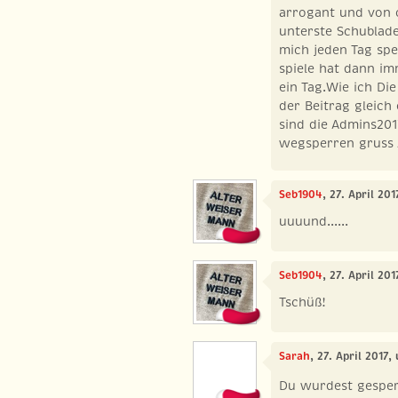
arrogant und von 
unterste Schublad
mich jeden Tag spe
spiele hat dann im
ein Tag.Wie ich Di
der Beitrag gleich
sind die Admins201
wegsperren gruss 
Seb1904
, 27. April 20
uuuund......
Seb1904
, 27. April 20
Tschüß!
Sarah
, 27. April 2017,
Du wurdest gesper