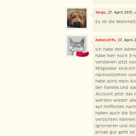
Yorgo
, 27. April 2017,
Es ist die Wahrhei
Admin2014
, 27. April
Ich habe den Admin
habe hier noch 3-
verdienen jetzt no
Mitglieder sind.Ic
nachvollziehen von
habe wird mein Kon
der Familie.Und da
Account jetzt das 
werden wieder al
auf höffliches na
haben auch die Sc
verzichten können 
ignorieren und ni
privat gut geht ist