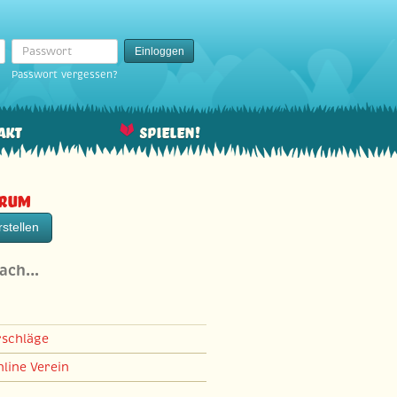
Passwort
Einloggen
Passwort vergessen?
akt
Spielen!
orum
stellen
nach…
rschläge
line Verein