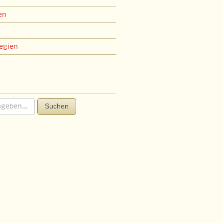
en
egien
Suchen