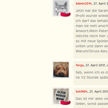
Admin2014
, 27. April
Jetzt hat die Sara
Profil wurde wied
ich darf das behal
man sie nett ansc
Anwort.Mein Paten
möchte mich hier 
so mit neue Spiele
unten und dann we
Warum?Gruss Alex
Yorgo
, 27. April 2017,
Seb, wenn ich es di
ne 1/2 Stunde späte
Seb1904
, 27. April 20
Das ist mir alles v
lieber, sonst passi