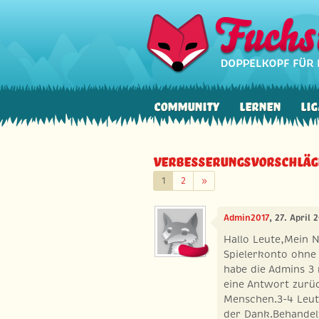
Community
Lernen
Lig
Verbesserungsvorschläg
Weiter
1
2
»
Admin2017
, 27. April 
Hallo Leute,Mein 
Spielerkonto ohne
habe die Admins 3
eine Antwort zurüc
Menschen.3-4 Leute
der Dank.Behandel