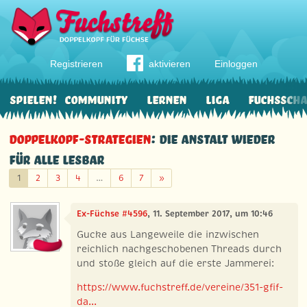
Registrieren
aktivieren
Einloggen
Spielen!
Community
Lernen
Liga
Fuchssch
Doppelkopf-Strategien
: Die Anstalt wieder
für alle lesbar
Weiter
1
2
3
4
…
6
7
»
Ex-Füchse #4596
, 11. September 2017, um 10:46
Gucke aus Langeweile die inzwischen
reichlich nachgeschobenen Threads durch
und stoße gleich auf die erste Jammerei:
https://www.fuchstreff.de/vereine/351-gfif-
da...