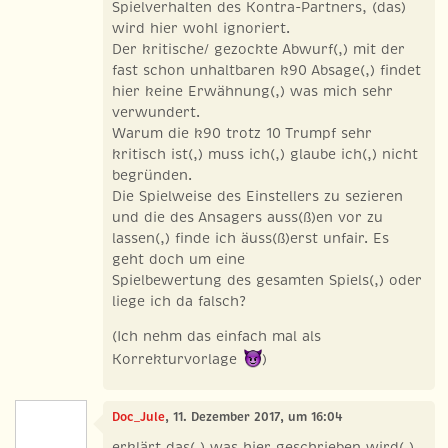
Spielverhalten des Kontra-Partners, (das)
wird hier wohl ignoriert.
Der kritische/ gezockte Abwurf(,) mit der
fast schon unhaltbaren k90 Absage(,) findet
hier keine Erwähnung(,) was mich sehr
verwundert.
Warum die k90 trotz 10 Trumpf sehr
kritisch ist(,) muss ich(,) glaube ich(,) nicht
begründen.
Die Spielweise des Einstellers zu sezieren
und die des Ansagers auss(ß)en vor zu
lassen(,) finde ich äuss(ß)erst unfair. Es
geht doch um eine
Spielbewertung des gesamten Spiels(,) oder
liege ich da falsch?
(Ich nehm das einfach mal als
Korrekturvorlage
)
Doc_Jule
, 11. Dezember 2017, um 16:04
erklärt das(,) was hier geschrieben wird(,)