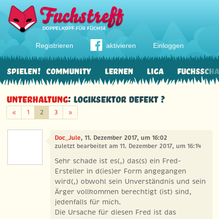
Registrieren
aktivieren
Einloggen
Spielen!
Community
Lernen
Liga
Fuchssch
Unterhaltung
: Logiksektor defekt ?
Zurück
Weiter
«
1
2
3
»
Doc_Jule
, 11. Dezember 2017, um 16:02
zuletzt bearbeitet am 11. Dezember 2017, um 16:14
Sehr schade ist es(,) das(s) ein Fred-
Ersteller in d(ies)er Form angegangen
wird(,) obwohl sein Unverständnis und sein
Ärger vollkommen berechtigt (ist) sind,
jedenfalls für mich.
Die Ursache für diesen Fred ist das