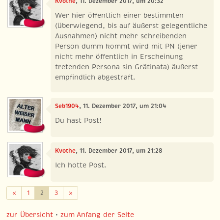
Kvothe
, 11. Dezember 2017, um 20:32
Wer hier öffentlich einer bestimmten
(überwiegend, bis auf äußerst gelegentliche
Ausnahmen) nicht mehr schreibenden
Person dumm kommt wird mit PN (jener
nicht mehr öffentlich in Erscheinung
tretenden Persona sin Grätinata) äußerst
empfindlich abgestraft.
Seb1904
, 11. Dezember 2017, um 21:04
Du hast Post!
Kvothe
, 11. Dezember 2017, um 21:28
Ich hotte Post.
Zurück
Weiter
«
1
2
3
»
zur Übersicht
•
zum Anfang der Seite