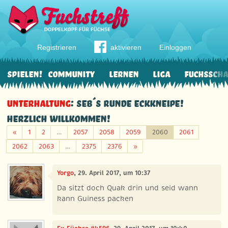
Registrieren
aktivieren
Einloggen
Spielen!
Community
Lernen
Liga
Fuchssch
Unterhaltung
: Seb´s runde Eckkneipe!
Herzlich willkommen!
Zurück
«
1
2
…
2057
2058
2059
2060
2061
Weiter
2062
2063
…
2375
2376
»
Yorgo
, 29. April 2017, um 10:37
Da sitzt doch Quak drin und seid wann
kann Guiness packen