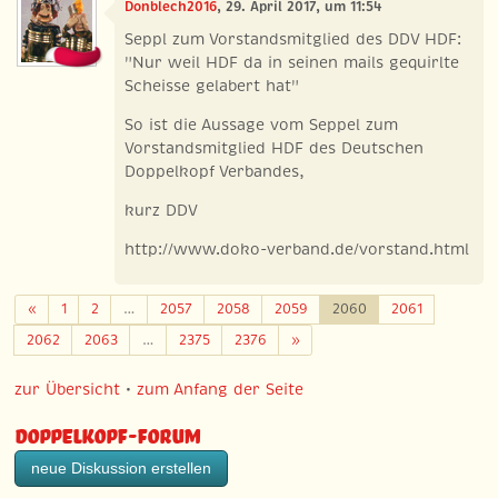
Donblech2016
, 29. April 2017, um 11:54
Seppl zum Vorstandsmitglied des DDV HDF:
"Nur weil HDF da in seinen mails gequirlte
Scheisse gelabert hat"
So ist die Aussage vom Seppel zum
Vorstandsmitglied HDF des Deutschen
Doppelkopf Verbandes,
kurz DDV
http://www.doko-verband.de/vorstand.html
Zurück
«
1
2
…
2057
2058
2059
2060
2061
Weiter
2062
2063
…
2375
2376
»
zur Übersicht
•
zum Anfang der Seite
Doppelkopf-Forum
neue Diskussion erstellen