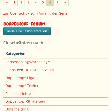
Zurück
Weiter
«
1
2
3
4
5
6
7
»
zur Übersicht
•
zum Anfang der Seite
Doppelkopf-Forum
neue Diskussion erstellen
Einschränken nach…
Kategorien
Verbesserungsvorschläge
Fuchstreff DDV Online Verein
Doppelkopf-Liga
Doppelkopf-Treffen
Fehlerberichte
Doppelkopf-Strategien
Unterhaltung