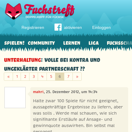
Registrieren
aktivieren
Einloggen
Spielen!
Community
Lernen
Liga
Fuchssch
Unterhaltung
: Volle bei Kontra und
ungeklärter Partnerschaft ??
Zurück
Weiter
«
1
2
3
4
5
6
7
»
makri
, 25. Dezember 2012, um 14:34
Halte zwar 100 Spiele für nicht geeignet,
aussagekräftige Ergebnisse zu liefern, aber
was solls . Werde mal schauen, wie sich
signifikante Erstläufe auf Ansage- und
gewinnquote auswirken. Bin selbst mal
gespannt.