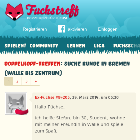
Registrieren
aktivieren
Einloggen
Spielen!
Community
Lernen
Liga
Fuchssch
Doppelkopf-Treffen
: Suche Runde in Bremen
(Walle bis Zentrum)
Weiter
1
2
3
»
Ex-Füchse #94205
, 29. März 2014, um 05:30
Hallo Füchse,
ich heiße Stefan, bin 30, Student, wohne
mit meiner Freundin in Walle und spiele
zum Spaß.