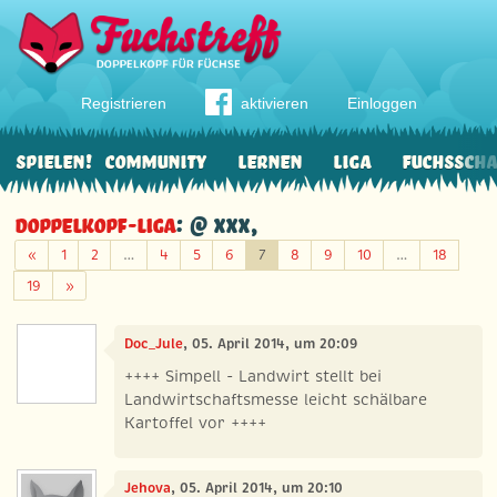
Registrieren
aktivieren
Einloggen
Spielen!
Community
Lernen
Liga
Fuchssch
Doppelkopf-Liga
: @ xxx,
Zurück
«
1
2
…
4
5
6
7
8
9
10
…
18
Weiter
19
»
Doc_Jule
, 05. April 2014, um 20:09
++++ Simpell - Landwirt stellt bei
Landwirtschaftsmesse leicht schälbare
Kartoffel vor ++++
Jehova
, 05. April 2014, um 20:10