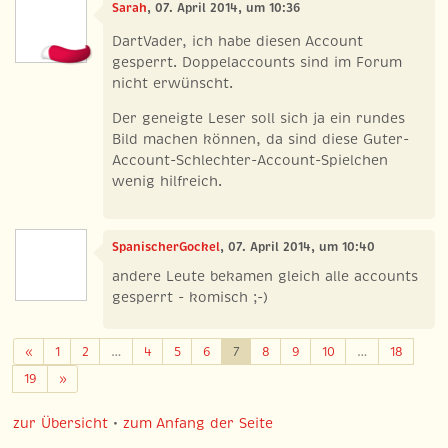
Sarah
, 07. April 2014, um 10:36
DartVader, ich habe diesen Account
gesperrt. Doppelaccounts sind im Forum
nicht erwünscht.
Der geneigte Leser soll sich ja ein rundes
Bild machen können, da sind diese Guter-
Account-Schlechter-Account-Spielchen
wenig hilfreich.
SpanischerGockel
, 07. April 2014, um 10:40
andere Leute bekamen gleich alle accounts
gesperrt - komisch ;-)
Zurück
«
1
2
…
4
5
6
7
8
9
10
…
18
Weiter
19
»
zur Übersicht
•
zum Anfang der Seite