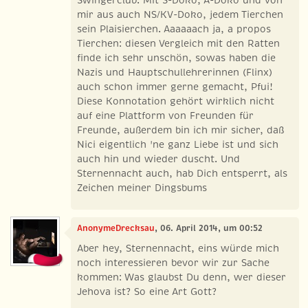
Swingerclub. Mit S-Doko, A-Doko und von
mir aus auch NS/KV-Doko, jedem Tierchen
sein Plaisierchen. Aaaaaach ja, a propos
Tierchen: diesen Vergleich mit den Ratten
finde ich sehr unschön, sowas haben die
Nazis und Hauptschullehrerinnen (Flinx)
auch schon immer gerne gemacht, Pfui!
Diese Konnotation gehört wirklich nicht
auf eine Plattform von Freunden für
Freunde, außerdem bin ich mir sicher, daß
Nici eigentlich 'ne ganz Liebe ist und sich
auch hin und wieder duscht. Und
Sternennacht auch, hab Dich entsperrt, als
Zeichen meiner Dingsbums
AnonymeDrecksau
, 06. April 2014, um 00:52
Aber hey, Sternennacht, eins würde mich
noch interessieren bevor wir zur Sache
kommen: Was glaubst Du denn, wer dieser
Jehova ist? So eine Art Gott?