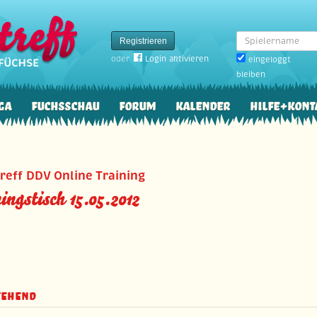
Spielername
Registrieren
oder
Login aktivieren
eingeloggt
bleiben
ga
Fuchsschau
Forum
Kalender
Hilfe+Kont
reff DDV Online Training
ingstisch 15.05.2012
tehend