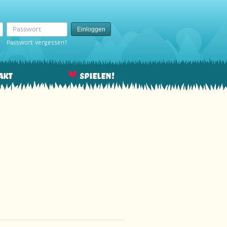
Passwort
Einloggen
Passwort vergessen?
akt
Spielen!