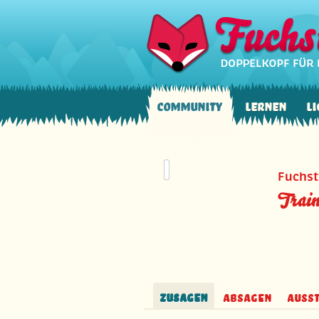
Community
Lernen
Li
Fuchst
Train
Zusagen
Absagen
Auss