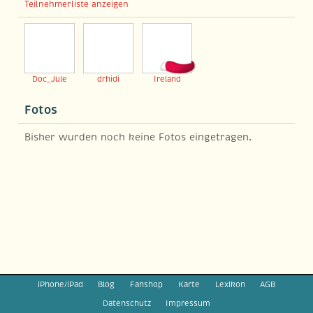
Teilnehmerliste anzeigen
Doc_Jule
drhidi
Ireland
Fotos
Bisher wurden noch keine Fotos eingetragen.
iPhone/iPad
Blog
Fanshop
Karte
Lexikon
AGB
Datenschutz
Impressum