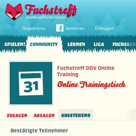
Registrieren
aktivieren
Einloggen
Spielen!
Community
Lernen
Liga
Fuchssch
Fuchstreff DDV Online
Training
Online Trainingstisch
Zusagen
Absagen
Ausstehend
Bestätigte Teilnehmer