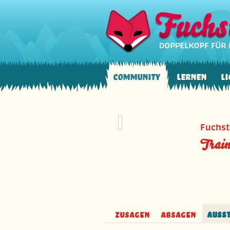
Community
Lernen
Li
Fuchst
Train
Zusagen
Absagen
Auss