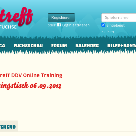
Spielername
Registrieren
oder
Login aktivieren
eingeloggt
bleiben
ga
Fuchsschau
Forum
Kalender
Hilfe+Kont
reff DDV Online Training
ingstisch 06.09.2012
tehend