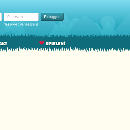
Passwort
Einloggen
Passwort vergessen?
akt
Spielen!