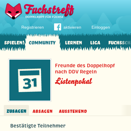
Registrieren
aktivieren
Einloggen
Spielen!
Community
Lernen
Liga
Fuchssch
Freunde des Doppelkopf
nach DDV Regeln
Listenpokal
Zusagen
Absagen
Ausstehend
Bestätigte Teilnehmer