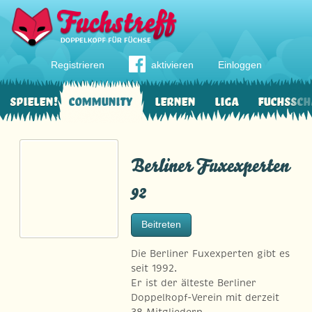
Registrieren
aktivieren
Einloggen
Spielen!
Community
Lernen
Liga
Fuchssch
Berliner Fuxexperten
92
Beitreten
Die Berliner Fuxexperten gibt es
seit 1992.
Er ist der älteste Berliner
Doppelkopf-Verein mit derzeit
38 Mitgliedern.