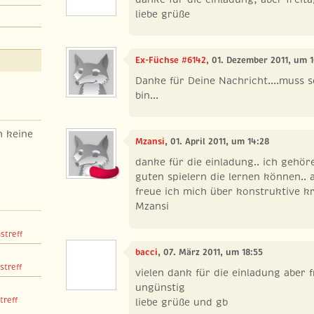
liebe grüße
Ex-Füchse #6142
, 01. Dezember 2011, um 1
Danke für Deine Nachricht....muss 
bin...
h keine
Mzansi
, 01. April 2011, um 14:28
danke für die einladung.. ich gehör
guten spielern die lernen können.. 
freue ich mich über konstruktive kri
Mzansi
streff
bacci
, 07. März 2011, um 18:55
streff
vielen dank für die einladung aber f
ungünstig
treff
liebe grüße und gb