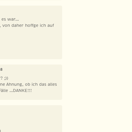
es war...
 von daher hoffge ich auf
38
 ;))
eine Ahnung, ob ich das alles
älle ...DANKE!!!
)