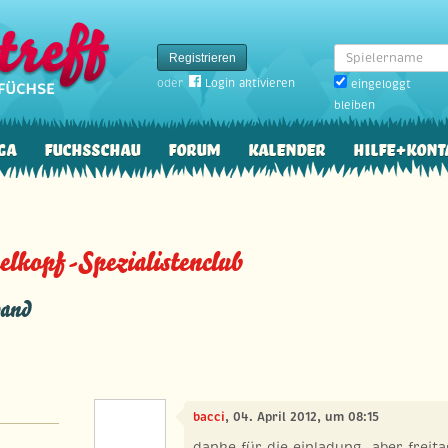
Spielername
Registrieren
oder
Login aktivieren
eingeloggt
bleiben
ga
Fuchsschau
Forum
Kalender
Hilfe+Kont
lkopf-Spezialistenclub
and
bacci
, 04. April 2012, um 08:15
danke für die einladung, aber freita