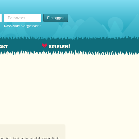
Passwort
Einloggen
Passwort vergessen?
akt
Spielen!
gs ist bei mir nicht möglich