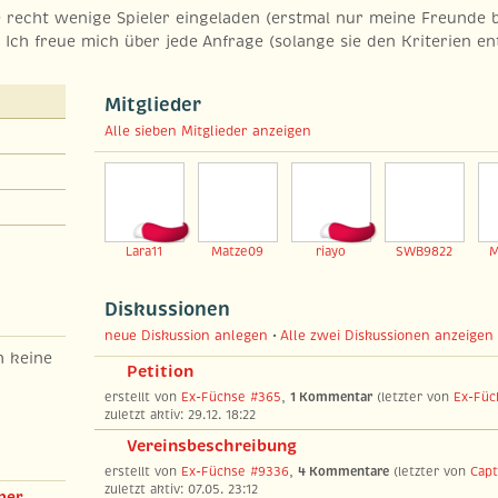
e recht wenige Spieler eingeladen (erstmal nur meine Freunde b
. Ich freue mich über jede Anfrage (solange sie den Kriterien en
Mitglieder
Alle sieben Mitglieder anzeigen
Lara11
Matze09
riayo
SWB9822
M
Diskussionen
neue Diskussion anlegen
•
Alle zwei Diskussionen anzeigen
h keine
Petition
erstellt von
Ex-Füchse #365
,
1 Kommentar
(letzter von
Ex-Füc
zuletzt aktiv: 29.12. 18:22
Vereinsbeschreibung
erstellt von
Ex-Füchse #9336
,
4 Kommentare
(letzter von
Cap
zuletzt aktiv: 07.05. 23:12
ner