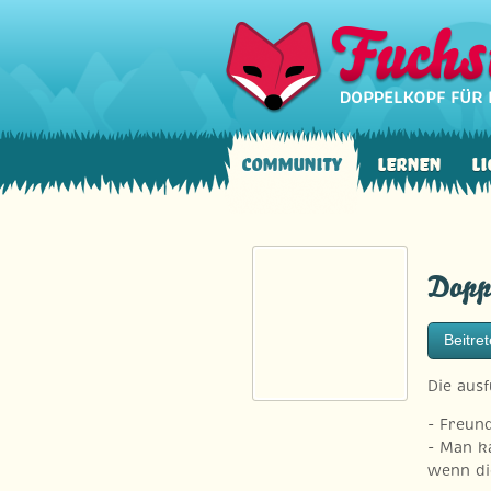
Community
Lernen
Li
Dopp
Beitre
Die aus
- Freun
- Man k
wenn di