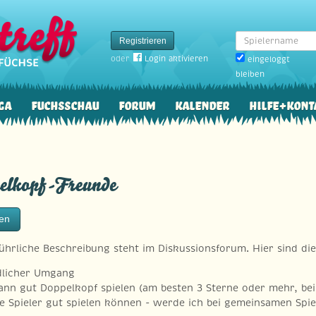
Spielername
Registrieren
oder
Login aktivieren
eingeloggt
bleiben
ga
Fuchsschau
Forum
Kalender
Hilfe+Kont
elkopf-Freunde
ten
führliche Beschreibung steht im Diskussionsforum. Hier sind d
dlicher Umgang
ann gut Doppelkopf spielen (am besten 3 Sterne oder mehr, bei
e Spieler gut spielen können - werde ich bei gemeinsamen Spiel