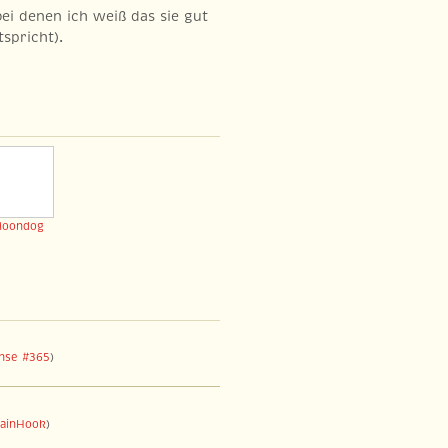
ei denen ich weiß das sie gut
tspricht).
oondog
hse #365
)
tainHook
)