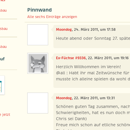
Pinnwand
sbau
Alle sechs Einträge anzeigen
sbau
Moondog
, 24. März 2011, um 17:58
Heute abend oder Sonntag 27. spät
sbau
Ex-Füchse #9336
, 22. März 2011, um 19:16
auf
Herzlich Willkommen im Verein!
@all : Habt ihr mal Zeitwünsche für 
musste ich alleine spielen da wohl 
Moondog
, 22. März 2011, um 13:31
Schönen guten Tag zusammen, nach
Schwierigkeiten, hat es nun doch mi
 jetzt
Chris sei Dank)
Freue mich schon auf etliche schöne S