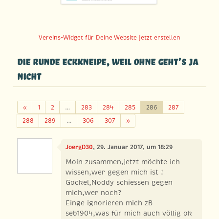
Vereins-Widget für Deine Website jetzt erstellen
Die Runde Eckkneipe, weil ohne geht's ja
nicht
Zurück
«
1
2
…
283
284
285
286
287
Weiter
288
289
…
306
307
»
JoergD30
, 29. Januar 2017, um 18:29
Moin zusammen,jetzt möchte ich
wissen,wer gegen mich ist !
Gockel,Noddy schiessen gegen
mich,wer noch?
Einge ignorieren mich zB
seb1904,was für mich auch völlig ok