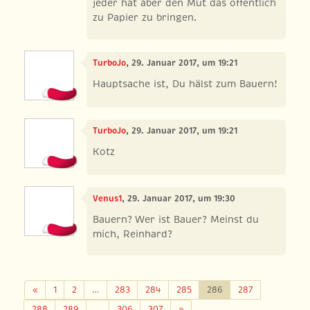
jeder hat aber den Mut das öffentlich
zu Papier zu bringen.
TurboJo
, 29. Januar 2017, um 19:21
Hauptsache ist, Du hälst zum Bauern!
TurboJo
, 29. Januar 2017, um 19:21
Kotz
Venus1
, 29. Januar 2017, um 19:30
Bauern? Wer ist Bauer? Meinst du
mich, Reinhard?
Zurück
«
1
2
…
283
284
285
286
287
Weiter
288
289
…
306
307
»