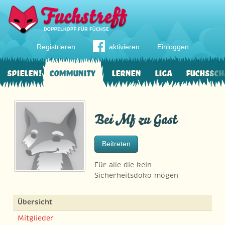
Registrieren
aktivieren
Einloggen
Spielen!
Community
Lernen
Liga
Fuchssch
Bei Mf zu Gast
Beitreten
Für alle die kein
Sicherheitsdoko mögen
Übersicht
Mitglieder