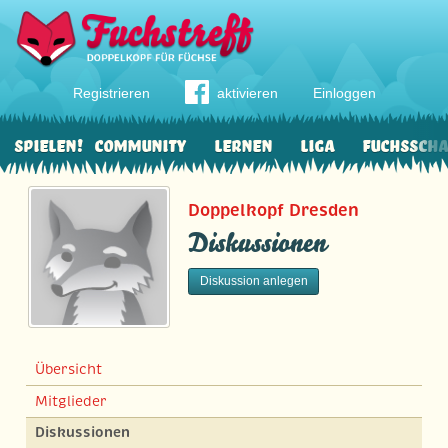
Registrieren
aktivieren
Einloggen
Spielen!
Community
Lernen
Liga
Fuchssch
Doppelkopf Dresden
Diskussionen
Diskussion anlegen
Übersicht
Mitglieder
Diskussionen