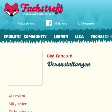
Registrieren
aktivieren
Einloggen
Spielen!
Community
Lernen
Liga
Fuchssch
BW-Fanclub
Veranstaltungen
Übersicht
Mitglieder
Diskussionen