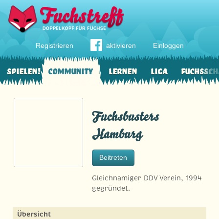
Registrieren
aktivieren
Einloggen
Spielen!
Community
Lernen
Liga
Fuchssch
Fuchsbusters
Hamburg
Beitreten
Gleichnamiger DDV Verein, 1994
gegründet.
Übersicht