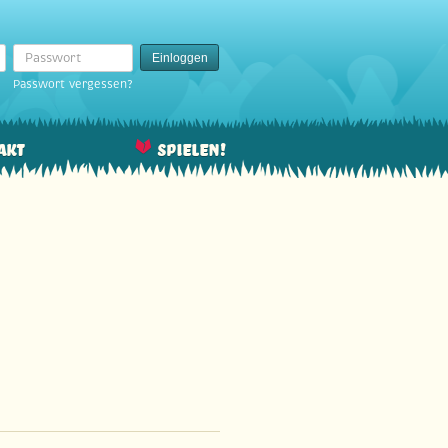
Passwort
Einloggen
Passwort vergessen?
akt
Spielen!