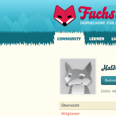
Community
Lernen
Li
Hald
Beitre
Doko 46
Übersicht
Mitglieder