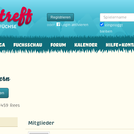
Spielername
Registrieren
oder
Login aktivieren
eingeloggt
bleiben
ga
Fuchsschau
Forum
Kalender
Hilfe+Kont
ern
ten
459 Rees
Mitglieder