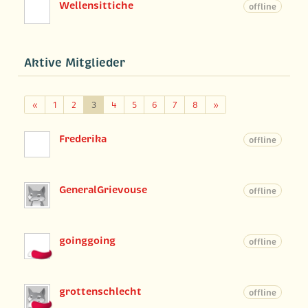
Wellensittiche
offline
Aktive Mitglieder
Zurück
Weiter
«
1
2
3
4
5
6
7
8
»
Frederika
offline
GeneralGrievouse
offline
goinggoing
offline
grottenschlecht
offline