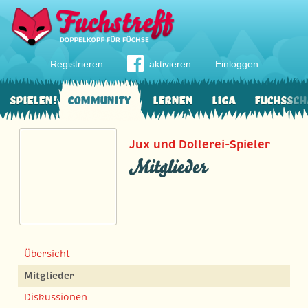
Registrieren
aktivieren
Einloggen
Spielen!
Community
Lernen
Liga
Fuchssch
Jux und Dollerei-Spieler
Mitglieder
Übersicht
Mitglieder
Diskussionen