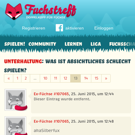
Registrieren
aktivieren
Einloggen
Spielen!
Community
Lernen
Liga
Fuchssch
Unterhaltung
: Was ist absichtliches schlecht
spielen?
Zurück
Weiter
«
1
2
…
10
11
12
13
14
15
»
Ex-Füchse #107065
, 25. Juni 2015, um 12:44
Dieser Eintrag wurde entfernt.
Ex-Füchse #107065
, 25. Juni 2015, um 12:48
akaSilberfux