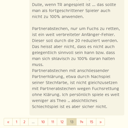
Dulle, wenn TR angespielt ist ... das sollte
man als fortgeschrittener Spieler auch
nicht zu 100% anwenden.
Partnerabstechen, nur um Fuchs zu retten,
ist ein weit verbreiteter Anfänger-Fehler.
Dieser soll durch die 20 reduziert werden.
Das heisst aber nicht, dass es nicht auch
gelegentlich sinnvoll sein kann bzw. dass
man sich sklavisch zu 100% daran halten
muss.
Partnerabstechen mit anschliessender
Partnerklärung, etwa durch Nachspiel
seiner Stechfarbe, ist nicht gleichzusetzen
mit Partnerabstechen wegen Fuchsrettung
ohne Klärung. Ich persönlich spiele es weit
weniger als Theo .. absichtliches
Schlechtspiel ist es aber sicher nicht.
Zurück
Weiter
«
1
2
…
10
11
12
13
14
15
»