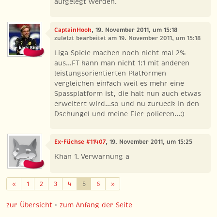
aufgelegt werden.
CaptainHook
, 19. November 2011, um 15:18
zuletzt bearbeitet am 19. November 2011, um 15:18
Liga Spiele machen noch nicht mal 2%
aus...FT kann man nicht 1:1 mit anderen
leistungsorientierten Platformen
vergleichen einfach weil es mehr eine
Spassplatform ist, die halt nun auch etwas
erweitert wird...so und nu zurueck in den
Dschungel und meine Eier polieren...:)
Ex-Füchse #11407
, 19. November 2011, um 15:25
Khan 1. Verwarnung a
Zurück
Weiter
«
1
2
3
4
5
6
»
zur Übersicht
•
zum Anfang der Seite