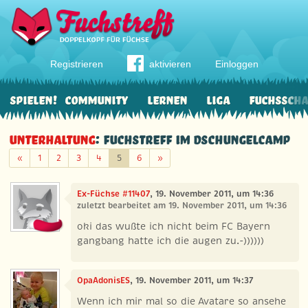
Registrieren
aktivieren
Einloggen
Spielen!
Community
Lernen
Liga
Fuchssch
Unterhaltung
: Fuchstreff im Dschungelcamp
Zurück
Weiter
«
1
2
3
4
5
6
»
Ex-Füchse #11407
, 19. November 2011, um 14:36
zuletzt bearbeitet am 19. November 2011, um 14:36
oki das wußte ich nicht beim FC Bayern
gangbang hatte ich die augen zu.-))))))
OpaAdonisES
, 19. November 2011, um 14:37
Wenn ich mir mal so die Avatare so ansehe