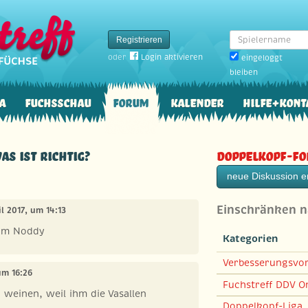
Spielername
Registrieren
oder
Login aktivieren
eingeloggt
bleiben
a
Fuchsschau
Forum
Kalender
Hilfe+Kont
Was ist richtig?
Doppelkopf-F
neue Diskussion er
Einschränken 
ril 2017, um 14:13
rum Noddy
Kategorien
Verbesserungsvo
 um 16:26
Fuchstreff DDV On
u weinen, weil ihm die Vasallen
Doppelkopf-Liga