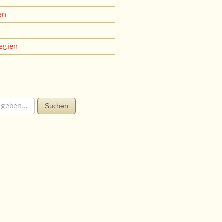
en
egien
Suchen