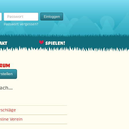
Passwort
Einloggen
Passwort vergessen?
akt
Spielen!
orum
stellen
nach…
rschläge
line Verein