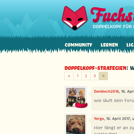
Community
Lernen
Lig
Doppelkopf-Strategien
: 
Zurück
«
1
2
3
4
Donblech2016
, 16. Ap
wie läuft dein Fo
Yorgo
, 16. April 2017,
Hier fängt er an z
weglaufen!