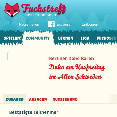
Registrieren
aktivieren
Einloggen
Spielen!
Community
Lernen
Liga
Fuchssch
Berliner Doko Bären
Doko am Karfreitag
im Alten Schweden
Zusagen
Absagen
Ausstehend
Bestätigte Teilnehmer