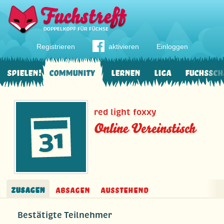
Registrieren
aktivieren
Einloggen
Spielen!
Community
Lernen
Liga
Fuchssch
red light foxxy
Online Vereinstisch
Zusagen
Absagen
Ausstehend
Bestätigte Teilnehmer