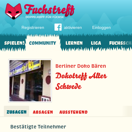
Registrieren
aktivieren
Einloggen
Spielen!
Community
Lernen
Liga
Fuchssch
Berliner Doko Bären
Dokotreff Alter
Schwede
Zusagen
Absagen
Ausstehend
Bestätigte Teilnehmer