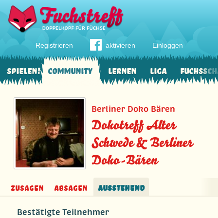
Registrieren
aktivieren
Einloggen
Spielen!
Community
Lernen
Liga
Fuchssch
Berliner Doko Bären
Dokotreff Alter
Schwede & Berliner
Doko-Bären
Zusagen
Absagen
Ausstehend
Bestätigte Teilnehmer