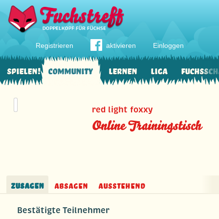
Registrieren
aktivieren
Einloggen
Spielen!
Community
Lernen
Liga
Fuchssch
red light foxxy
Online Trainingstisch
Zusagen
Absagen
Ausstehend
Bestätigte Teilnehmer