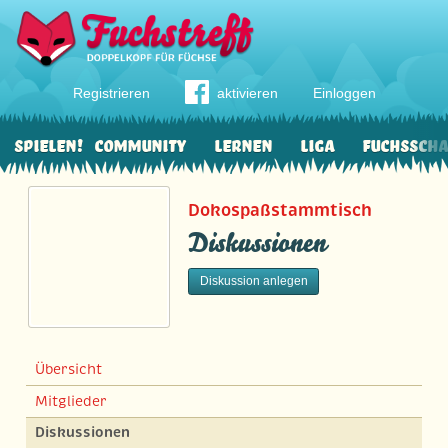
Registrieren
aktivieren
Einloggen
Spielen!
Community
Lernen
Liga
Fuchssch
Dokospaßstammtisch
Diskussionen
Diskussion anlegen
Übersicht
Mitglieder
Diskussionen