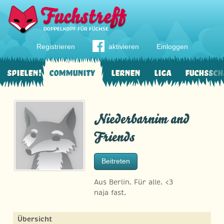
Registrieren
aktivieren
Einloggen
Spielen!
Community
Lernen
Liga
Fuchssch
Niederbarnim and
Friends
Beitreten
Aus Berlin. Für alle. <3
naja fast.
Übersicht