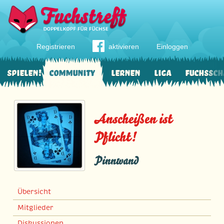
Registrieren
aktivieren
Einloggen
Spielen!
Community
Lernen
Liga
Fuchssch
Anscheißen ist
Pflicht!
Pinnwand
Übersicht
Mitglieder
Diskussionen