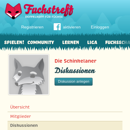
Registrieren
aktivieren
Einloggen
Spielen!
Community
Lernen
Liga
Fuchssch
Die Schinkelaner
Diskussionen
Diskussion anlegen
Übersicht
Mitglieder
Diskussionen