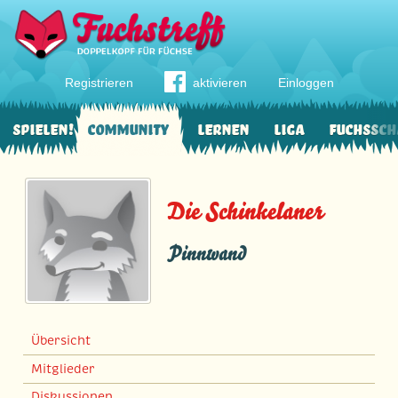
Registrieren
aktivieren
Einloggen
Spielen!
Community
Lernen
Liga
Fuchssch
Die Schinkelaner
Pinnwand
Übersicht
Mitglieder
Diskussionen